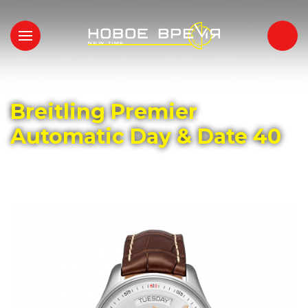
Главная
Каталог
BREITLING
Breitling Premier
Automatic Day & Date 40