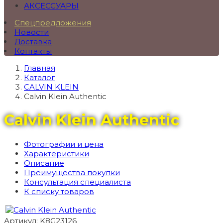
АКСЕССУАРЫ
Спецпредложения
Новости
Доставка
Контакты
Главная
Каталог
CALVIN KLEIN
Calvin Klein Authentic
Calvin Klein Authentic
Фотографии и цена
Характеристики
Описание
Преимущества покупки
Консультация специалиста
К списку товаров
Артикул: K8G23126