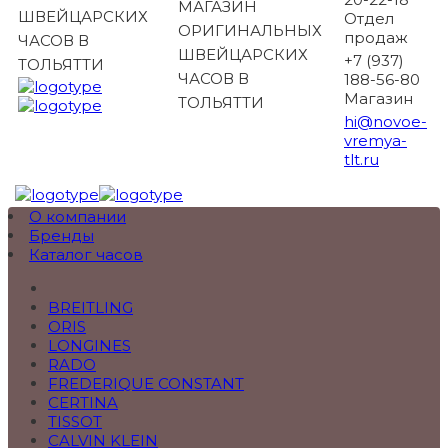
МАГАЗИН
ШВЕЙЦАРСКИХ
Отдел
ОРИГИНАЛЬНЫХ
продаж
ЧАСОВ В
ШВЕЙЦАРСКИХ
+7 (937)
ТОЛЬЯТТИ
ЧАСОВ В
188-56-80
Магазин
ТОЛЬЯТТИ
hi@novoe-
vremya-
tlt.ru
О компании
Бренды
Каталог часов
BREITLING
ORIS
LONGINES
RADO
FREDERIQUE CONSTANT
CERTINA
TISSOT
CALVIN KLEIN