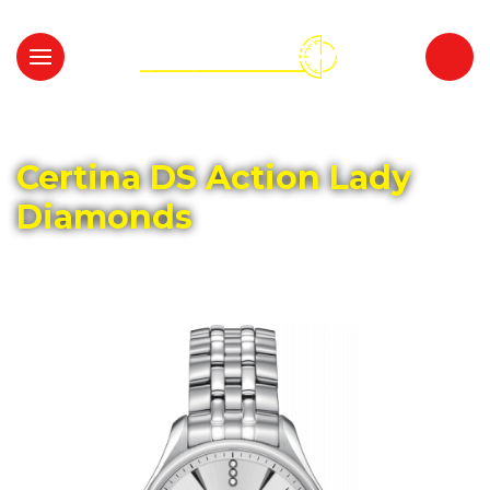
Главная
Каталог
CERTINA
Certina DS Action Lady
Diamonds