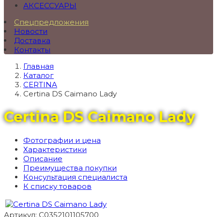
АКСЕССУАРЫ
Спецпредложения
Новости
Доставка
Контакты
Главная
Каталог
CERTINA
Certina DS Caimano Lady
Certina DS Caimano Lady
Фотографии и цена
Характеристики
Описание
Преимущества покупки
Консультация специалиста
К списку товаров
Артикул: C0352101105700