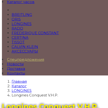
Каталог часов
BREITLING
ORIS
LONGINES
RADO
FREDERIQUE CONSTANT
CERTINA
TISSOT
CALVIN KLEIN
АКСЕССУАРЫ
Спецпредложения
Новости
Доставка
Контакты
Главная
Каталог
LONGINES
Longines Conquest V.H.P.
Longines Conquest V.H.P.