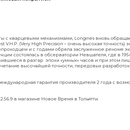
 с кварцевыми механизмами, Longines вновь обращаетс
V.H.P. (Very High Precision – очень высокая точность
вопроходцем и с годами обрела заслуженное реноме э
кции состоялась в обсерватории Невшателя, где в 1
ившиеся в разгар эпохи «умных» часов и при этом лиш
 сочетание высочайшей точности, передовых разработо
 международная гарантия производителя 2 года с воз
.2.56.9 в магазине Новое Время в Тольятти.