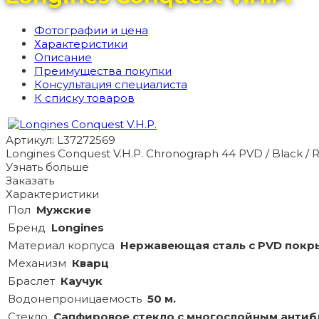
Фотографии и цена
Характеристики
Описание
Преимущества покупки
Консультация специалиста
К списку товаров
Артикул: L37272569
Longines Conquest V.H.P. Chronograph 44 PVD / Black /
Узнать больше
Заказать
Характеристики
Пол
Мужские
Бренд
Longines
Материал корпуса
Нержавеющая сталь с PVD покр
Механизм
Кварц
Браслет
Каучук
Водонепроницаемость
50 м.
Стекло
Сапфировое стекло с многослойным анти