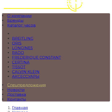
О компании
Бренды
Каталог часов
BREITLING
ORIS
LONGINES
RADO
FREDERIQUE CONSTANT
CERTINA
TISSOT
CALVIN KLEIN
АКСЕССУАРЫ
Спецпредложения
Новости
Доставка
Контакты
Главная