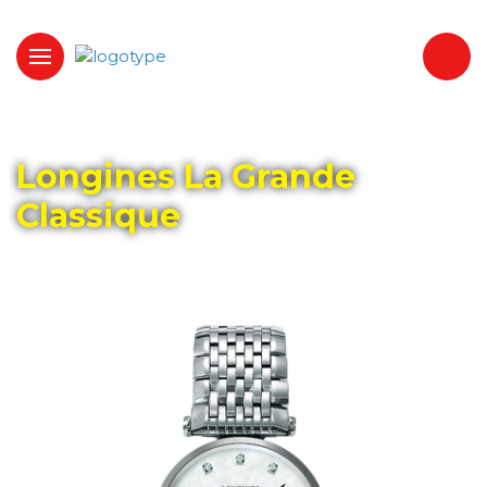
Главная
Каталог
LONGINES
Longines La Grande
Classique