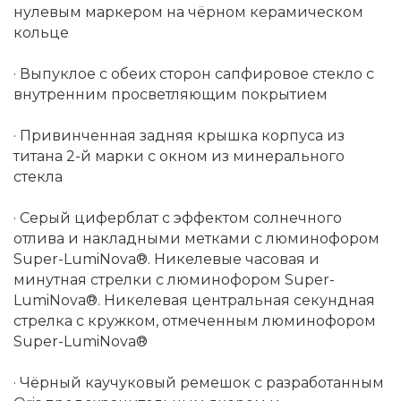
нулевым маркером на чёрном керамическом
кольце
· Выпуклое с обеих сторон сапфировое стекло с
внутренним просветляющим покрытием
· Привинченная задняя крышка корпуса из
титана 2-й марки с окном из минерального
стекла
· Серый циферблат с эффектом солнечного
отлива и накладными метками с люминофором
Super-LumiNova®. Никелевые часовая и
минутная стрелки с люминофором Super-
LumiNova®. Никелевая центральная секундная
стрелка с кружком, отмеченным люминофором
Super-LumiNova®
· Чёрный каучуковый ремешок с разработанным