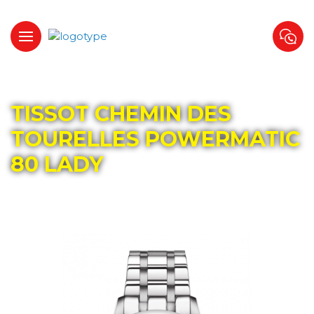
Главная
Каталог
TISSOT
TISSOT CHEMIN DES
TOURELLES POWERMATIC
80 LADY