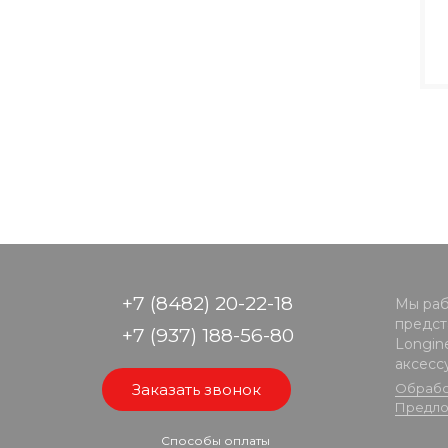
+7 (8482) 20-22-18
Мы раб
предста
+7 (937) 188-56-80
Longine
аксесс
Заказать звонок
Обрабо
Предло
Способы оплаты