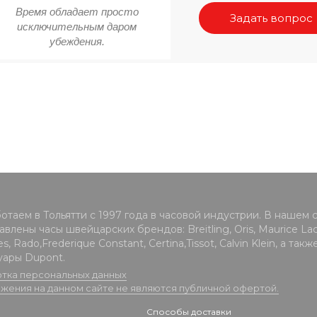
Время обладает просто
Задать вопрос
исключительным даром
убеждения.
отаем в Тольятти с 1997 года в часовой индустрии. В нашем 
влены часы швейцарских брендов: Breitling, Oris, Maurice Lacr
s, Rado,Frederique Constant, Certina,Tissot, Calvin Klein, а такж
уары Dupont.
тка персональных данных
жения на данном сайте не являются публичной офертой.
Способы доставки