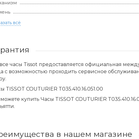
ханизм
мень
азать всё
арантия
все часы Tissot предоставляется официальная меж
да с возможностью проходить сервисное обслужива
ру.
ы TISSOT COUTURIER T035.410.16.051.00
можете купить Часы TISSOT COUTURIER T035.410.16.0
ьятти.
реимущества в нашем магазине