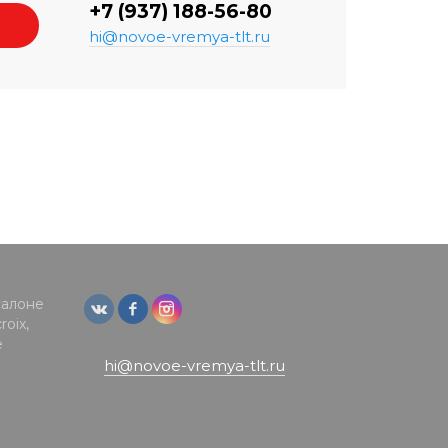
+7 (937) 188-56-80
hi@novoe-vremya-tlt.ru
салоне
oix,
е
hi@novoe-vremya-tlt.ru