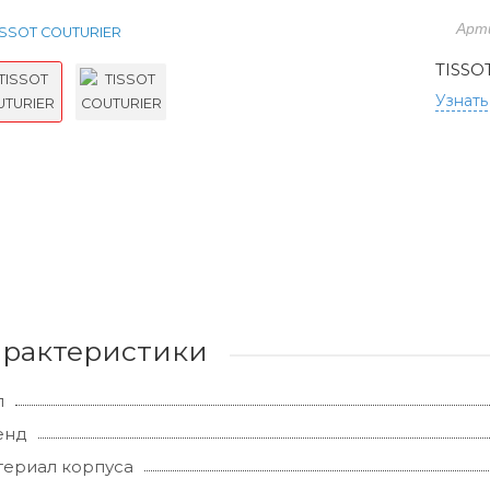
Арт
TISSO
Узнать
арактеристики
л
енд
ериал корпуса