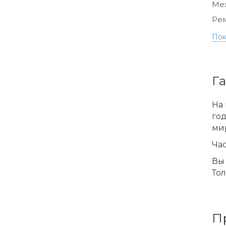
Ме
Ре
Пок
Г
На 
го
ми
Час
Вы 
Тол
П