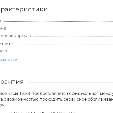
арактеристики
л
енд
ериал корпуса
ханизм
кло
азать всё
арантия
все часы Tissot предоставляется официальная меж
да с возможностью проходить сервисное обслужива
ру.