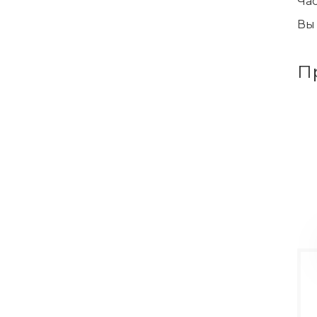
Час
Вы 
П