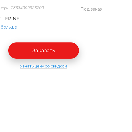
икул: T8634099926700
Под заказ
T LEPINE
 больше
Заказать
Узнать цену со скидкой