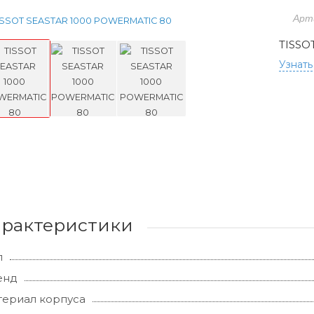
Арт
TISSO
Узнать
арактеристики
л
енд
ериал корпуса