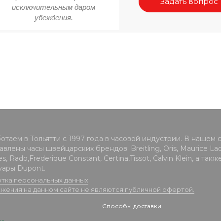
Задать вопрос
исключительным даром
убеждения.
отаем в Тольятти с 1997 года в часовой индустрии. В нашем 
влены часы швейцарских брендов: Breitling, Oris, Maurice Lacr
s, Rado,Frederique Constant, Certina,Tissot, Calvin Klein, а такж
уары Dupont.
тка персональных данных
жения на данном сайте не являются публичной офертой.
Способы доставки