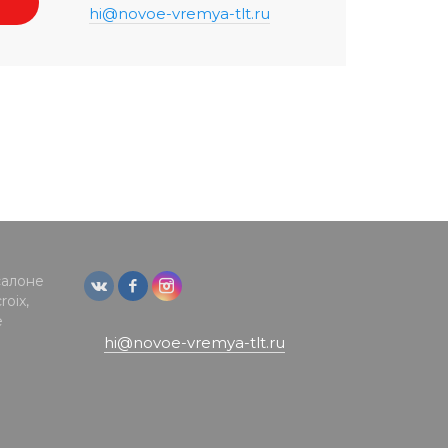
hi@novoe-vremya-tlt.ru
салоне
oix,
е
hi@novoe-vremya-tlt.ru