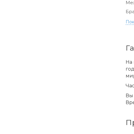
Ме
Бра
Пок
Г
На 
го
ми
Час
Вы 
Вре
П