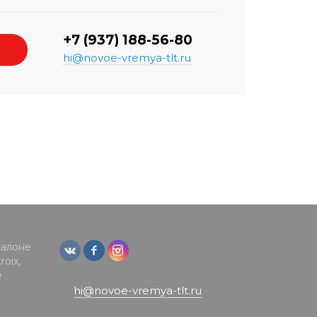
+7 (937) 188-56-80
hi@novoe-vremya-tlt.ru
салоне
oix,
е
hi@novoe-vremya-tlt.ru