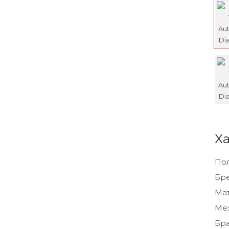
Х
По
Бр
Мат
Ме
Бра