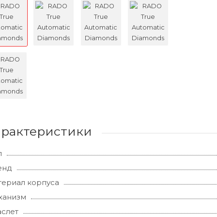
арактеристики
л
енд
ериал корпуса
ханизм
слет