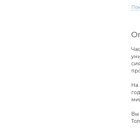
Пок
О
Ча
уни
сия
про
На
го
ми
Вы 
Тол