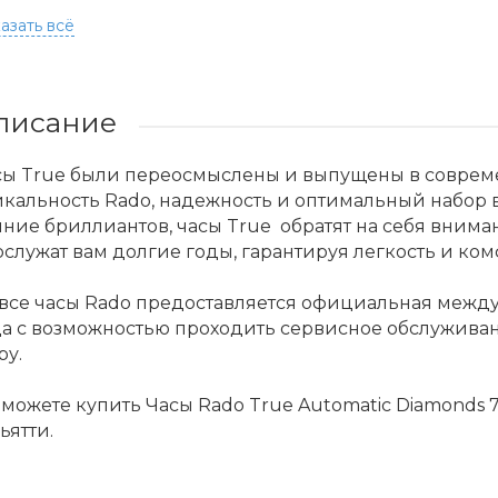
азать всё
писание
сы True были переосмыслены и выпущены в совреме
кальность Rado, надежность и оптимальный набор 
ние бриллиантов, часы True обратят на себя внима
служат вам долгие годы, гарантируя легкость и комф
 все часы Rado предоставляется официальная межд
да с возможностью проходить сервисное обслужива
ру.
можете купить Часы Rado True Automatic Diamonds 7
ьятти.