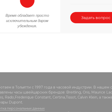
Время обладает просто
Задать вопрос
исключительным даром
убеждения.
отаем в Тольятти с 1997 года в часовой индустрии. В нашем 
влены часы швейцарских брендов: Breitling, Oris, Maurice Lacr
s, Rado,Frederique Constant, Certina,Tissot, Calvin Klein, а такж
уары Dupont.
тка персональных данных