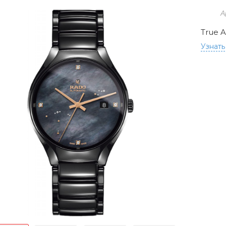
А
True 
Узнать