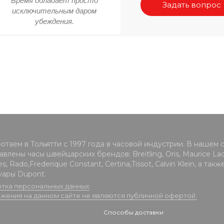
Время обладает просто
Задать вопрос
исключительным даром
убеждения.
отаем в Тольятти с 1997 года в часовой индустрии. В нашем 
влены часы швейцарских брендов: Breitling, Oris, Maurice Lacr
s, Rado,Frederique Constant, Certina,Tissot, Calvin Klein, а такж
уары Dupont.
тка персональных данных
жения на данном сайте не являются публичной офертой.
Способы доставки