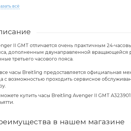
азать всё
писание
nger II GMT отличается очень практичным 24-часов
яса, дополненным двунаправленной вращающейся р
ные третьего часового пояса.
все часы Breitling предоставляется официальная м
да с возможностью проходить сервисное обслужива
ру.
можете купить часы Breitling Avenger II GMT A32390
ьятти.
реимущества в нашем магазине