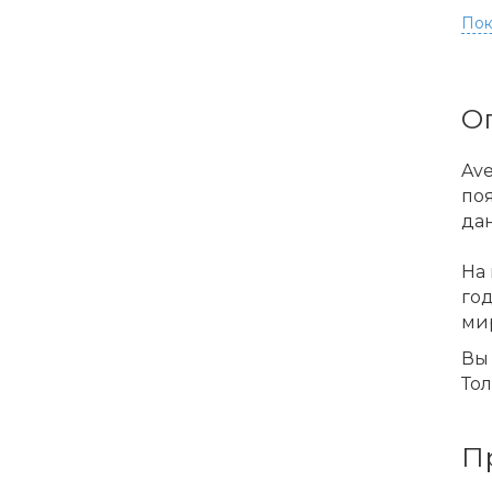
Пок
О
Ave
по
дан
На 
го
ми
Вы 
Тол
П