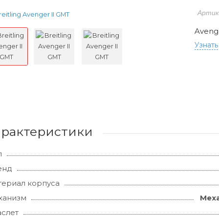
Артик
Aveng
Узнать
арактеристики
л
енд
ериал корпуса
ханизм
Меха
слет