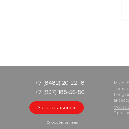
+7 (8482) 20-22-18
Мы раб
предста
+7 (937) 188-56-80
Longine
аксесс
Заказать звонок
Обрабо
Предло
Способы оплаты