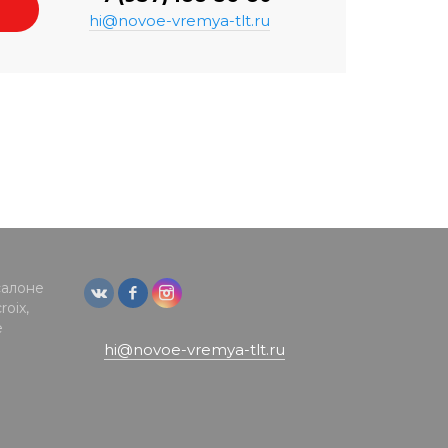
hi@novoe-vremya-tlt.ru
салоне
oix,
е
hi@novoe-vremya-tlt.ru