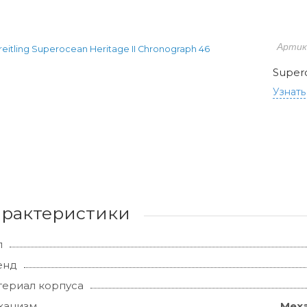
Артик
Supero
Узнать
арактеристики
л
енд
ериал корпуса
ханизм
Меха