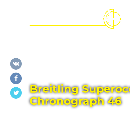
Главная
Каталог
BREITLING
Breitling Superoc
Chronograph 46