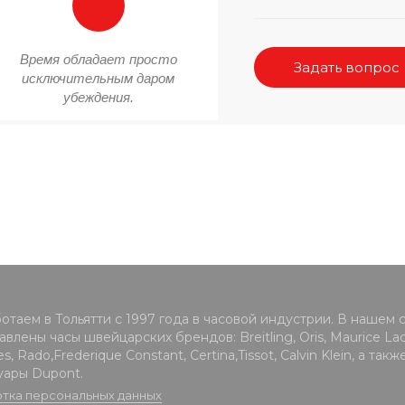
Время обладает просто
Задать вопрос
исключительным даром
убеждения.
отаем в Тольятти с 1997 года в часовой индустрии. В нашем 
влены часы швейцарских брендов: Breitling, Oris, Maurice Lacr
s, Rado,Frederique Constant, Certina,Tissot, Calvin Klein, а такж
уары Dupont.
тка персональных данных