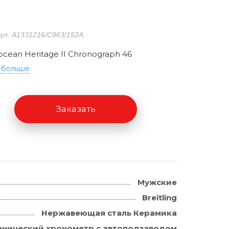
ул: A1331216/C963/152A
cean Heritage II Chronograph 46
 больше
Заказать
Мужские
Breitling
Нержавеющая сталь Керамика
нический хронометр с автоподзаводом