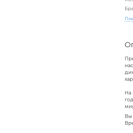
Бра
Пок
О
Пр
нас
ди
ха
На 
го
ми
Вы 
Вре