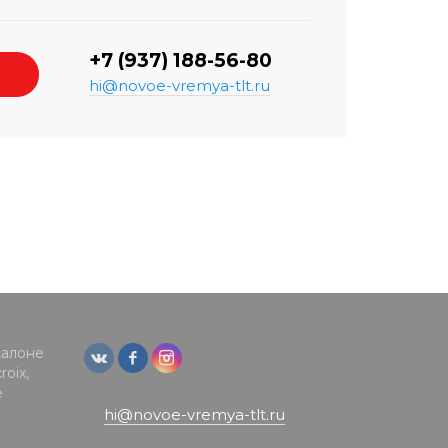
+7 (937) 188-56-80
hi@novoe-vremya-tlt.ru
салоне
oix,
е
hi@novoe-vremya-tlt.ru