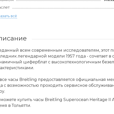
слет
азать всё
писание
еданный всем современным исследователям, этот п
ледник легендарной модели 1957 года - сочетает в
намичный циферблат с высокотехнологичным безе
рактеристиками.
все часы Breitling предоставляется официальная м
да с возможностью проходить сервисное обслужива
ру.
можете купить часы Breitling Superocean Heritage II 
мя в Тольятти.