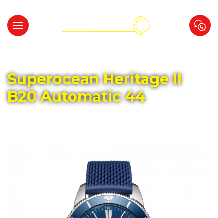
Главная
Каталог
BREITLING
Superocean Heritage II
B20 Automatic 44