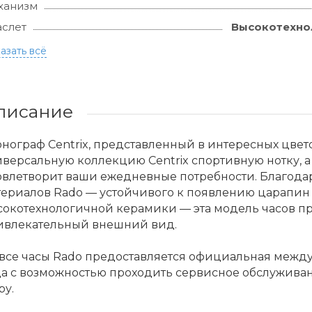
ханизм
слет
Высокотехно
азать всё
писание
нограф Centrix, представленный в интересных цвет
версальную коллекцию Centrix спортивную нотку, 
овлетворит ваши ежедневные потребности. Благод
ериалов Rado — устойчивого к появлению царапин 
окотехнологичной керамики — эта модель часов пр
ивлекательный внешний вид.
 все часы Rado предоставляется официальная межд
да с возможностью проходить сервисное обслужива
ру.