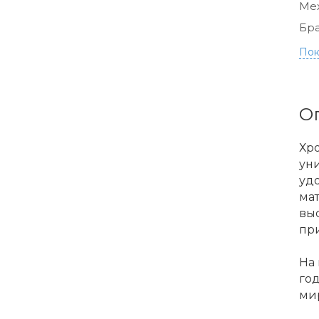
Ме
Бра
Пок
О
Хро
уни
уд
мат
выс
пр
На
го
ми