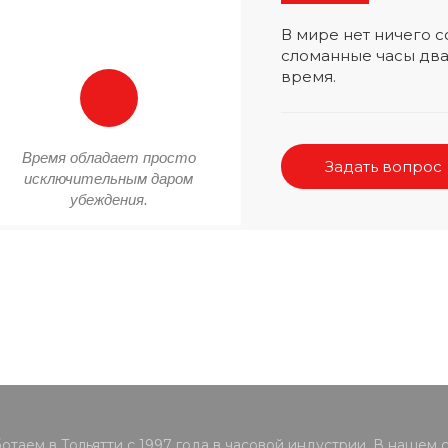
В мире нет ничего
сломанные часы два
время.
Время обладает просто
Задать вопрос
исключительным даром
убеждения.
отаем в Тольятти с 1997 года в часовой индустрии. В нашем 