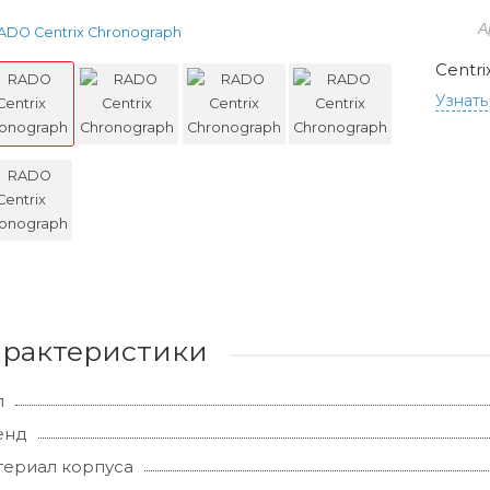
А
Centr
Узнать
арактеристики
л
енд
ериал корпуса