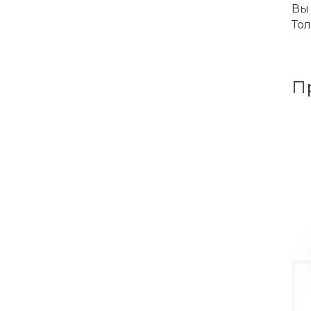
Вы 
Тол
П