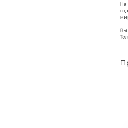
На 
го
ми
Вы 
Тол
П