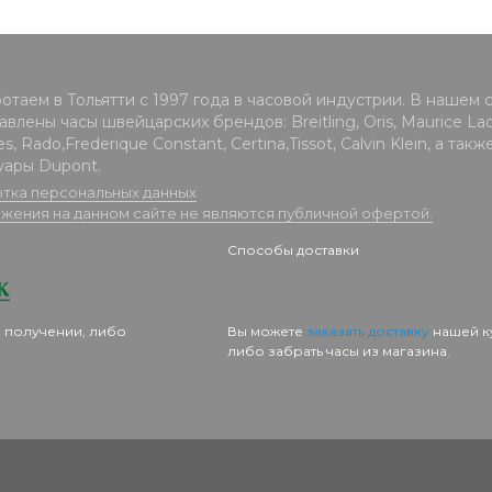
отаем в Тольятти с 1997 года в часовой индустрии. В нашем 
влены часы швейцарских брендов: Breitling, Oris, Maurice Lacr
s, Rado,Frederique Constant, Certina,Tissot, Calvin Klein, а такж
уары Dupont.
тка персональных данных
жения на данном сайте не являются публичной офертой.
Способы доставки
 получении, либо
Вы можете
заказать доставку
нашей к
либо забрать часы из магазина.