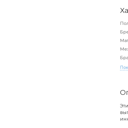
Х
По
Бр
Мат
Ме
Бра
Пок
О
Эт
вып
инн