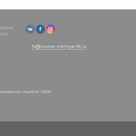
салоне
oix,
е
hi@novoe-vremya-tlt.ru
урьерской службой, СДЭК,