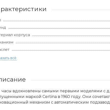
арактеристики
л
енд
ериал корпуса
ханизм
слет
азать всё
писание
и часы вдохновлены самыми первыми моделями с д
ущенными маркой Certina в 1960 году. Они сочета
овационный механизм с автоматическим подзаводом