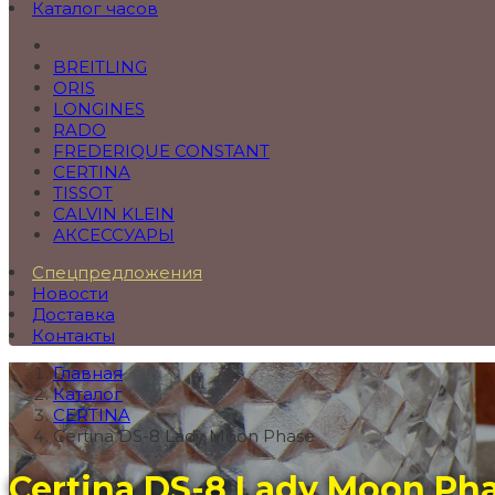
Каталог часов
BREITLING
ORIS
LONGINES
RADO
FREDERIQUE CONSTANT
CERTINA
TISSOT
CALVIN KLEIN
АКСЕССУАРЫ
Спецпредложения
Новости
Доставка
Контакты
Главная
Каталог
CERTINA
Certina DS-8 Lady Moon Phase
Certina DS-8 Lady Moon Ph