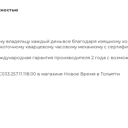
хностью
му владельцу каждый день:все благодаря изящному ко
окоточному кварцевому часовому механизму с сертифи
еждународная гарантия производителя 2 года с возм
33.257.11.118.00 в магазине Новое Время в Тольятти.