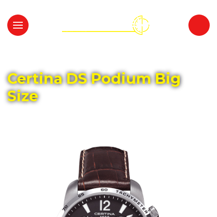
Главная
Каталог
CERTINA
Certina DS Podium Big
Size