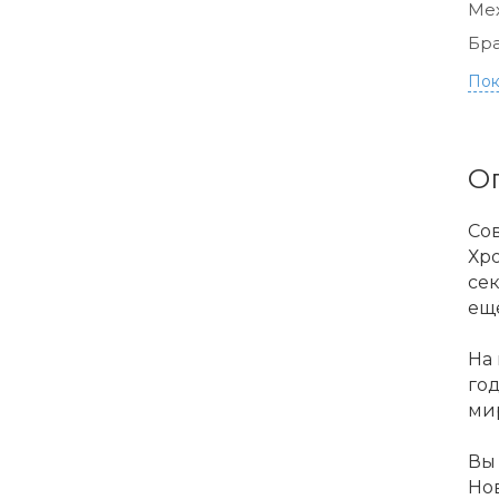
Ме
Бра
Пок
О
Со
Хро
сек
ещё
На 
го
ми
Вы 
Нов