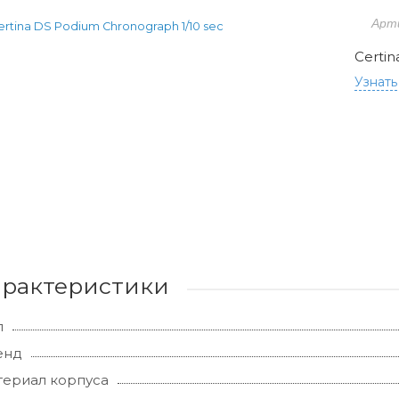
Арт
Certin
Узнать
арактеристики
л
енд
ериал корпуса