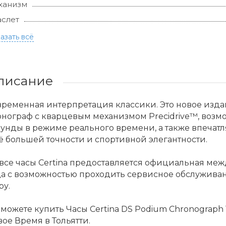
ханизм
слет
азать всё
писание
временная интерпретация классики. Это новое изд
нограф с кварцевым механизмом Precidrive™, возм
унды в режиме реального времени, а также впечат
 большей точности и спортивной элегантности.
все часы Certina предоставляется официальная ме
да с возможностью проходить сервисное обслужива
ру.
можете купить Часы Certina DS Podium Chronograph 1/
ое Время в Тольятти.