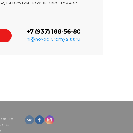
жды в сутки показывают точное
+7 (937) 188-56-80
hi@novoe-vremya-tlt.ru
салоне
oix,
е