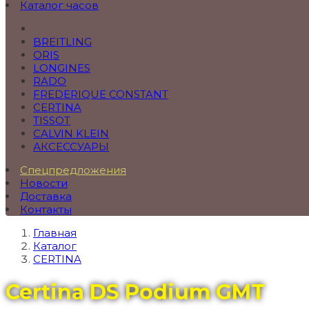
Каталог часов
BREITLING
ORIS
LONGINES
RADO
FREDERIQUE CONSTANT
CERTINA
TISSOT
CALVIN KLEIN
АКСЕССУАРЫ
Спецпредложения
Новости
Доставка
Контакты
Главная
Каталог
CERTINA
Certina DS Podium GMT