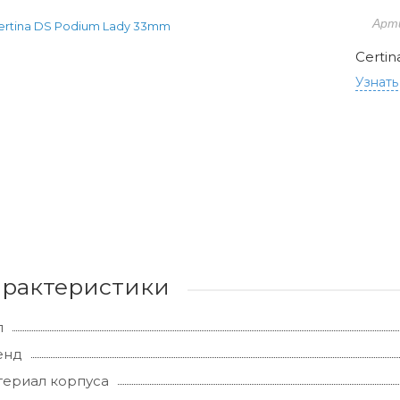
Арт
Certi
Узнать
арактеристики
л
енд
ериал корпуса