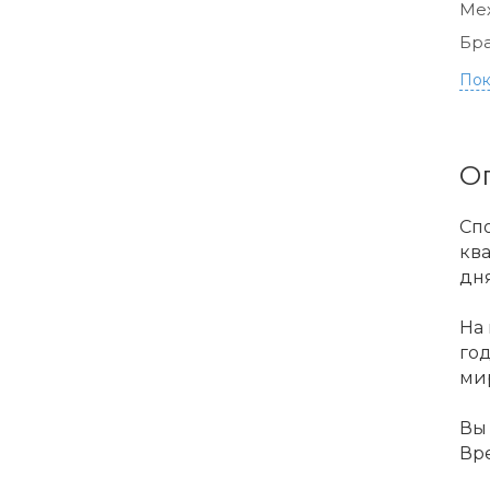
Ме
Бра
Пок
О
Сп
ква
дня
На 
го
ми
Вы 
Вре