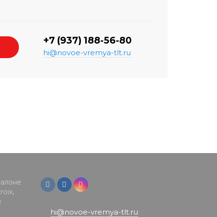
+7 (937) 188-56-80
hi@novoe-vremya-tlt.ru
салоне
oix,
е
hi@novoe-vremya-tlt.ru