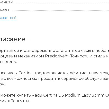
ханизм
слет
азать всё
писание
ортивные и одновременно элегантные часы в небо
рцевым механизмом Precidrive™. Точность и стиль 
 в день.
все часы Certina предоставляется официальная ме
да с возможностью проходить сервисное обслужива
ру.
можете купить Часы Certina DS Podium Lady 33mm C03
мя в Тольятти.