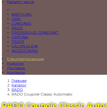
Каталог часов
BREITLING
ORIS
LONGINES
RADO
FREDERIQUE CONSTANT
CERTINA
TISSOT
CALVIN KLEIN
АКСЕССУАРЫ
Спецпредложения
Новости
Доставка
Контакты
Главная
Каталог
RADO
RADO Coupole Classic Automatic
RADO Coupole Classic Auto