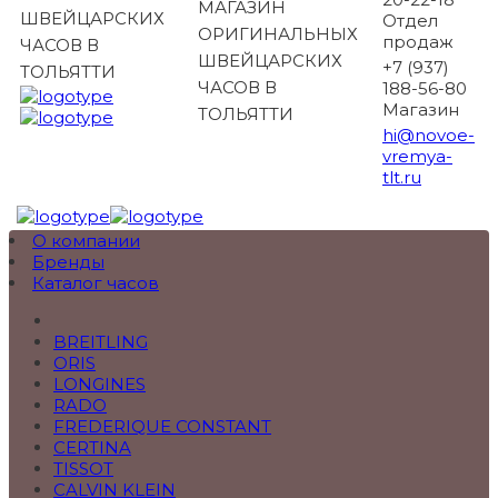
МАГАЗИН
ШВЕЙЦАРСКИХ
Отдел
ОРИГИНАЛЬНЫХ
продаж
ЧАСОВ В
ШВЕЙЦАРСКИХ
+7 (937)
ТОЛЬЯТТИ
ЧАСОВ В
188-56-80
Магазин
ТОЛЬЯТТИ
hi@novoe-
vremya-
tlt.ru
О компании
Бренды
Каталог часов
BREITLING
ORIS
LONGINES
RADO
FREDERIQUE CONSTANT
CERTINA
TISSOT
CALVIN KLEIN