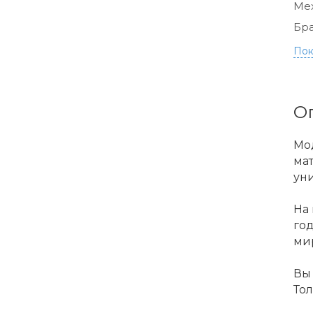
Ме
Бра
Пок
О
Мод
мат
ун
На
го
ми
Вы 
Тол