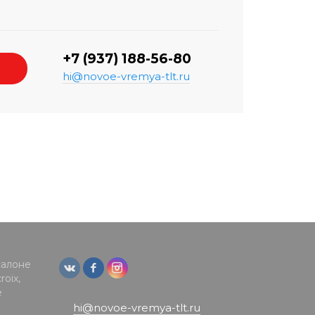
+7 (937) 188-56-80
hi@novoe-vremya-tlt.ru
салоне
oix,
е
hi@novoe-vremya-tlt.ru