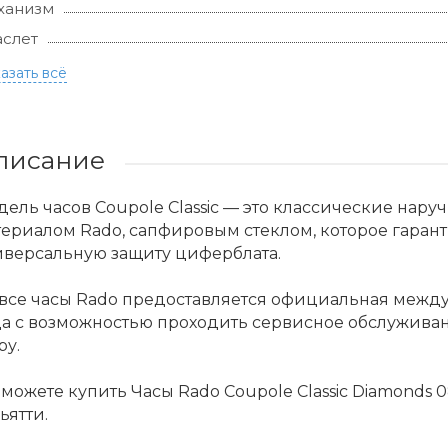
ханизм
слет
азать всё
писание
ель часов Coupole Classic — это классические на
ериалом Rado, сапфировым стеклом, которое гарант
иверсальную защиту циферблата.
 все часы Rado предоставляется официальная межд
да с возможностью проходить сервисное обслужива
ру.
можете купить Часы Rado Coupole Classic Diamonds 0
ьятти.