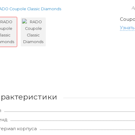
А
Coupo
Узнать
арактеристики
л
енд
ериал корпуса