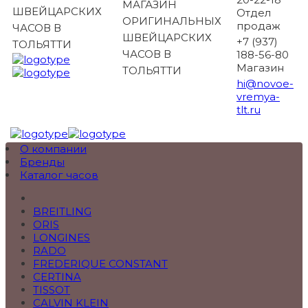
МАГАЗИН
ШВЕЙЦАРСКИХ
Отдел
ОРИГИНАЛЬНЫХ
продаж
ЧАСОВ В
ШВЕЙЦАРСКИХ
+7 (937)
ТОЛЬЯТТИ
ЧАСОВ В
188-56-80
Магазин
ТОЛЬЯТТИ
hi@novoe-
vremya-
tlt.ru
О компании
Бренды
Каталог часов
BREITLING
ORIS
LONGINES
RADO
FREDERIQUE CONSTANT
CERTINA
TISSOT
CALVIN KLEIN