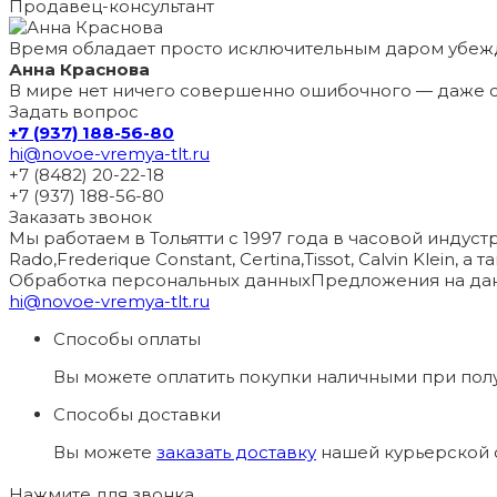
Продавец-консультант
Время обладает просто исключительным даром убеж
Анна Краснова
В мире нет ничего совершенно ошибочного — даже с
Задать вопрос
+7 (937) 188-56-80
hi@novoe-vremya-tlt.ru
+7 (8482) 20-22-18
+7 (937) 188-56-80
Заказать звонок
Мы работаем в Тольятти с 1997 года в часовой индустри
Rado,Frederique Constant, Certina,Tissot, Calvin Klein, 
Обработка персональных данных
Предложения на дан
hi@novoe-vremya-tlt.ru
Способы оплаты
Вы можете оплатить покупки наличными при пол
Способы доставки
Вы можете
заказать доставку
нашей курьерской с
Нажмите для звонка