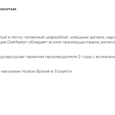
хностью
тый и легко читаемый циферблат, изящные детали, нар
ция DiaMaster обладает всеми преимуществами, вклю
дународная гарантия производителя 2 года с возмож
в магазине Новое Время в Тольятти.