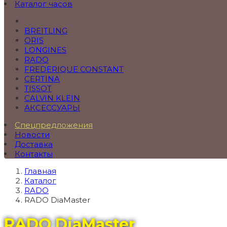
Каталог часов
BREITLING
ORIS
LONGINES
RADO
FREDERIQUE CONSTANT
CERTINA
TISSOT
CALVIN KLEIN
АКСЕССУАРЫ
Спецпредложения
Новости
Доставка
Контакты
Главная
Каталог
RADO
RADO DiaMaster
RADO DiaMaster