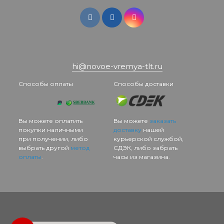
hi@novoe-vremya-tlt.ru
Способы оплаты
Способы доставки
Вы можете оплатить
Вы можете
заказать
покупки наличными
доставку
нашей
при получении, либо
курьерской службой,
выбрать другой
метод
СДЭК, либо забрать
оплаты
.
часы из магазина.