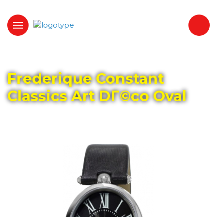
Главная
Каталог
FREDERIQUE CONSTANT
Frederique Constant
Classics Art DГ©co Oval