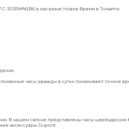
 FC-303RMN5B6 в магазине Новое Время в Тольятти.
дения.
ломанные часы дважды в сутки показывают точное вр
и. В нашем салоне представлены часы швейцарских брендо
а также аксессуары Dupont.