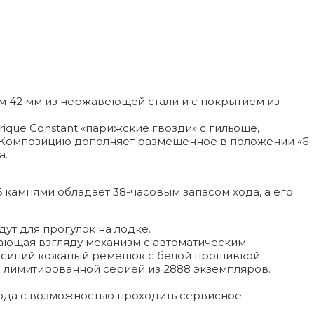
 42 мм из нержавеющей стали и с покрытием из
que Constant «парижские гвозди» с гильоше,
 Композицию дополняет размещенное в положении «6
а.
6 камнями обладает 38-часовым запасом хода, а его
ут для прогулок на лодке.
вающая взгляду механизм с автоматическим
-синий кожаный ремешок с белой прошивкой.
 лимитированной серией из 2888 экземпляров.
года с возможностью проходить сервисное