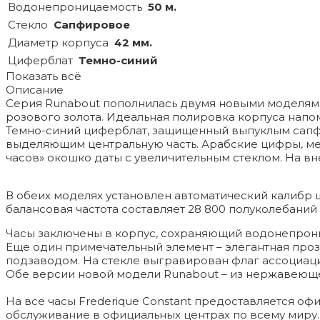
Водонепроницаемость
50 м.
Стекло
Сапфировое
Диаметр корпуса
42 мм.
Циферблат
Темно-синий
Показать всё
Описание
Серия Runabout пополнилась двумя новыми моделями
розового золота. Идеальная полировка корпуса напо
Темно-синий циферблат, защищенный выпуклым сапф
выделяющим центральную часть. Арабские цифры, м
часов» окошко даты с увеличительным стеклом. На в
В обеих моделях установлен автоматический калибр 
балансовая частота составляет 28 800 полуколебаний 
Часы заключены в корпус, сохраняющий водонепрониц
Еще один примечательный элемент – элегантная про
подзаводом. На стекле выгравирован флаг ассоциации R
Обе версии новой модели Runabout – из нержавеющеи
На все часы Frederique Constant предоставляется о
обслуживание в официальных центрах по всему миру.