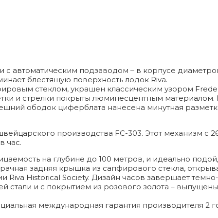
 с автоматическим подзаводом – в корпусе диаметром
минает блестящую поверхность лодок Riva.
ировым стеклом, украшен классическим узором Frederi
етки и стрелки покрыты люминесцентным материалом.
нешний ободок циферблата нанесена минутная разметк
швейцарского производства FC-303. Этот механизм с 2
в час.
аемость на глубине до 100 метров, и идеально подойд
зрачная задняя крышка из сапфирового стекла, откры
iva Historical Society. Дизайн часов завершает темно
̆ стали и с покрытием из розового золота – выпущены
фициальная международная гарантия производителя 2 