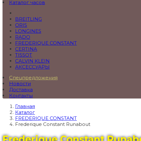
Каталог часов
BREITLING
ORIS
LONGINES
RADO
FREDERIQUE CONSTANT
CERTINA
TISSOT
CALVIN KLEIN
АКСЕССУАРЫ
Спецпредложения
Новости
Доставка
Контакты
Главная
Каталог
FREDERIQUE CONSTANT
Frederique Constant Runabout
Frederique Constant Runab