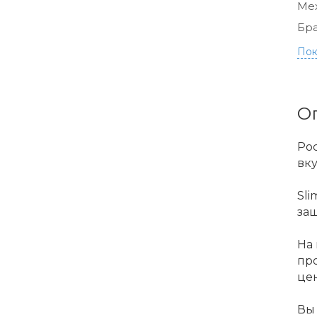
Ме
Бра
Пок
О
Рос
вку
Sli
за
На 
пр
цен
Вы 