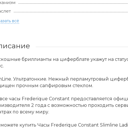
ханизм
слет
азать всё
писание
кошные бриллианты на циферблате укажут на стату
с.
mLine. Ультратонкие. Нежный перламутровый цифер
щищен прочным сапфировым стеклом.
все часы Frederique Constant предоставляется оф
оизводителя 2 года с возможностью проходить сер
трах по всему миру.
можете купить Часы Frederique Constant Slimline L