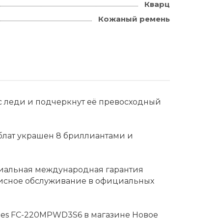
Кварц
Кожаный ремень
с леди и подчеркнут её превосходный
блат украшен 8 бриллиантами и
ициальная международная гарантия
висное обслуживание в официальных
adies FC-220MPWD3S6 в магазине Новое