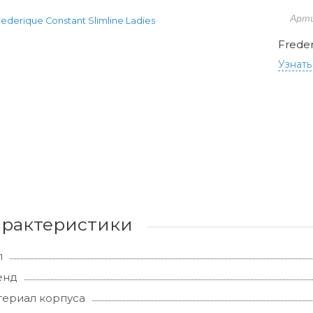
Арт
Freder
Узнать
арактеристики
л
енд
ериал корпуса