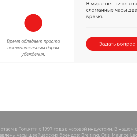
В мире нет ничего
сломанные часы два
время.
Время обладает просто
Задать вопрос
исключительным даром
убеждения.
отаем в Тольятти с 1997 года в часовой индустрии. В нашем 
влены часы швейцарских брендов: Breitling, Oris, Maurice Lacr