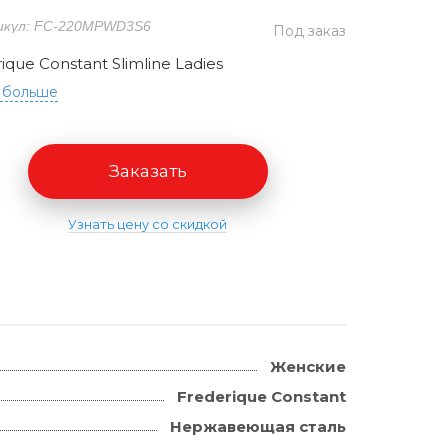
икул: FC-220MPWD3S6
Под заказ
ique Constant Slimline Ladies
 больше
Заказать
Узнать цену со скидкой
Женские
Frederique Constant
Hержавеющая сталь