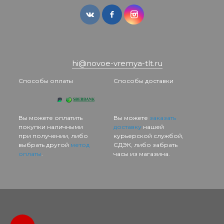
hi@novoe-vremya-tlt.ru
Способы оплаты
Способы доставки
Вы можете оплатить
Вы можете
заказать
покупки наличными
доставку
нашей
при получении, либо
курьерской службой,
выбрать другой
метод
СДЭК, либо забрать
оплаты
.
часы из магазина.