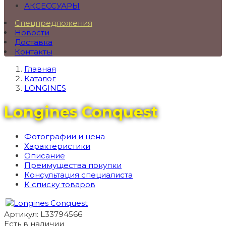
АКСЕССУАРЫ
Спецпредложения
Новости
Доставка
Контакты
Главная
Каталог
LONGINES
Longines Conquest
Фотографии и цена
Характеристики
Описание
Преимущества покупки
Консультация специалиста
К списку товаров
Артикул: L33794566
Есть в наличии