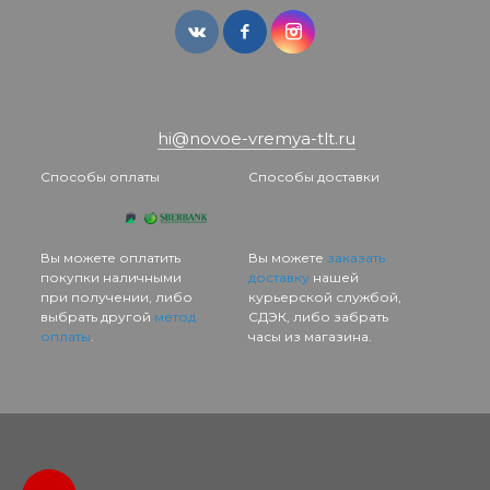
hi@novoe-vremya-tlt.ru
Способы оплаты
Способы доставки
Вы можете оплатить
Вы можете
заказать
покупки наличными
доставку
нашей
при получении, либо
курьерской службой,
выбрать другой
метод
СДЭК, либо забрать
оплаты
.
часы из магазина.