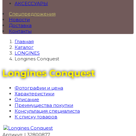
АКСЕССУАРЫ
Спецпредложения
Новости
Доставка
Контакты
Главная
Каталог
LONGINES
Longines Conquest
Longines Conquest
Фотографии и цена
Характеристики
Описание
Преимущества покупки
Консультация специалиста
К списку товаров
Артикул: L32800877