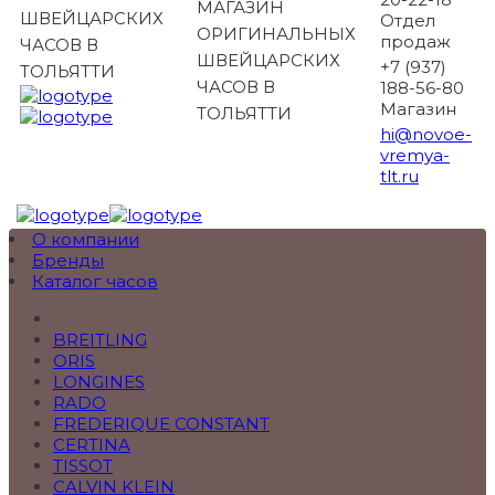
МАГАЗИН
ШВЕЙЦАРСКИХ
Отдел
ОРИГИНАЛЬНЫХ
продаж
ЧАСОВ В
ШВЕЙЦАРСКИХ
+7 (937)
ТОЛЬЯТТИ
ЧАСОВ В
188-56-80
Магазин
ТОЛЬЯТТИ
hi@novoe-
vremya-
tlt.ru
О компании
Бренды
Каталог часов
BREITLING
ORIS
LONGINES
RADO
FREDERIQUE CONSTANT
CERTINA
TISSOT
CALVIN KLEIN