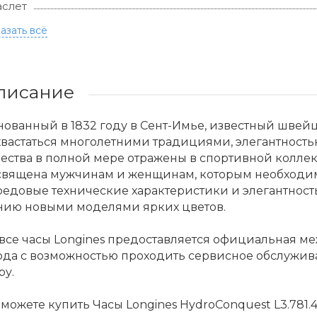
слет
азать всё
писание
ованный в 1832 году в Сент-Имье, известный швей
хвастаться многолетними традициями, элегантност
ества в полной мере отражены в спортивной колле
священа мужчинам и женщинам, которым необходим
едовые технические характеристики и элегантность
нию новыми моделями ярких цветов.
 все часы Longines предоставляется официальная м
ода с возможностью проходить сервисное обслужив
ру.
можете купить Часы Longines HydroConquest L3.781.4.