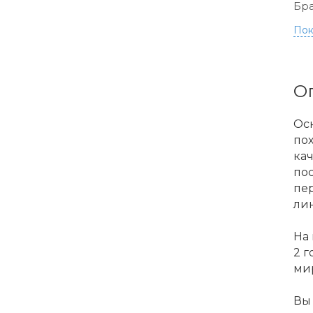
Бра
Пок
О
Осн
по
кач
по
пер
ли
На
2 г
ми
Вы 