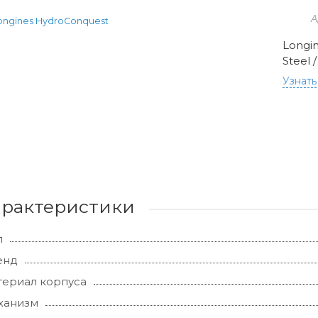
А
Longin
Steel 
Узнать
арактеристики
л
енд
ериал корпуса
ханизм