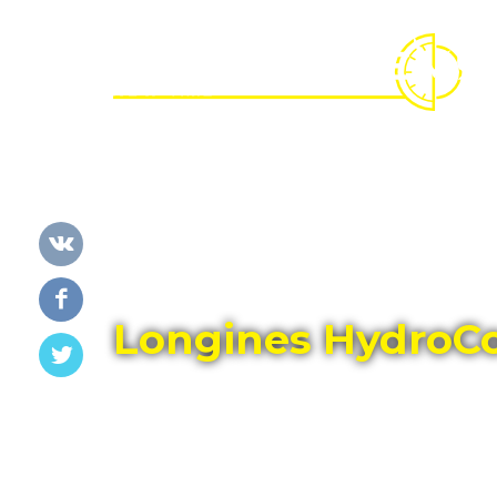
Главная
Каталог
LONGINES
Longines HydroC