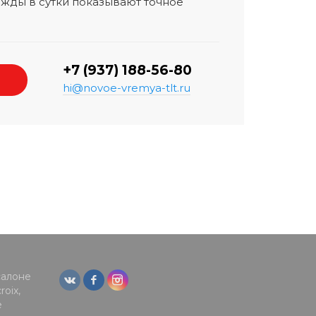
жды в сутки показывают точное
+7 (937) 188-56-80
hi@novoe-vremya-tlt.ru
салоне
oix,
е