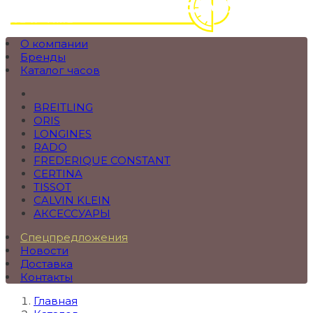
О компании
Бренды
Каталог часов
BREITLING
ORIS
LONGINES
RADO
FREDERIQUE CONSTANT
CERTINA
TISSOT
CALVIN KLEIN
АКСЕССУАРЫ
Спецпредложения
Новости
Доставка
Контакты
Главная