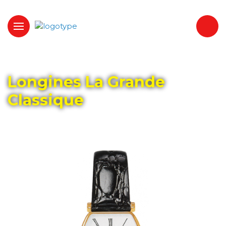
Главная
Каталог
LONGINES
Longines La Grande
Classique