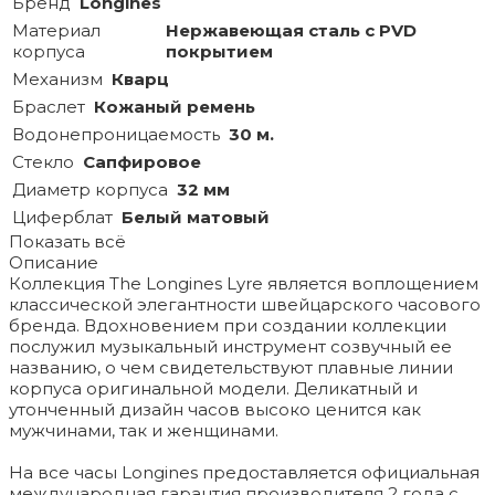
Бренд
Longines
Материал
Нержавеющая сталь с PVD
корпуса
покрытием
Механизм
Кварц
Браслет
Кожаный ремень
Водонепроницаемость
30 м.
Стекло
Сапфировое
Диаметр корпуса
32 мм
Циферблат
Белый матовый
Показать всё
Описание
Коллекция The Longines Lyre является воплощением
классической элегантности швейцарского часового
бренда. Вдохновением при создании коллекции
послужил музыкальный инструмент созвучный ее
названию, о чем свидетельствуют плавные линии
корпуса оригинальной модели. Деликатный и
утонченный дизайн часов высоко ценится как
мужчинами, так и женщинами.
На все часы Longines предоставляется официальная
международная гарантия производителя 2 года с