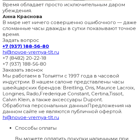
Время обладает просто исключительным даром
убеждения.
Анна Краснова
В мире нет ничего совершенно ошибочного — даже
сломанные часы дважды в сутки показывают точное
время.
Задать вопрос
+7 (937) 188-56-80
hi@novoe-vremya-tlt.ru
+7 (8482) 20-22-18
+7 (937) 188-56-80
Заказать звонок
Мы работаем в Тольятти с 1997 года в часовой
индустрии. В нашем салоне представлены часы
швейцарских брендов: Breitling, Oris, Maurice Lacroix,
Longines, Rado,Frederique Constant, Certina,Tissot,
Calvin Klein, а также аксессуары Dupont.
Обработка персональных данных
Предложения на
данном сайте не являются публичной офертой.
hi@novoe-vremya-tlt.ru
Способы оплаты
Вы можете оплатить покупки наличными при