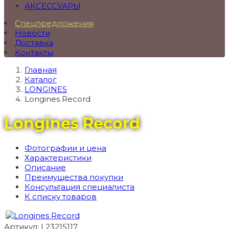
АКСЕССУАРЫ
Спецпредложения
Новости
Доставка
Контакты
Главная
Каталог
LONGINES
Longines Record
Longines Record
Фотографии и цена
Характеристики
Описание
Преимущества покупки
Консультация специалиста
К списку товаров
Артикул: L23215117