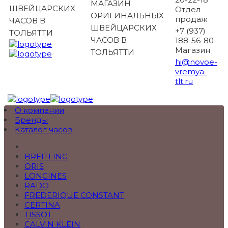
МАГАЗИН
ШВЕЙЦАРСКИХ
Отдел
ОРИГИНАЛЬНЫХ
продаж
ЧАСОВ В
ШВЕЙЦАРСКИХ
+7 (937)
ТОЛЬЯТТИ
ЧАСОВ В
188-56-80
Магазин
ТОЛЬЯТТИ
hi@novoe-
vremya-
tlt.ru
О компании
Бренды
Каталог часов
BREITLING
ORIS
LONGINES
RADO
FREDERIQUE CONSTANT
CERTINA
TISSOT
CALVIN KLEIN