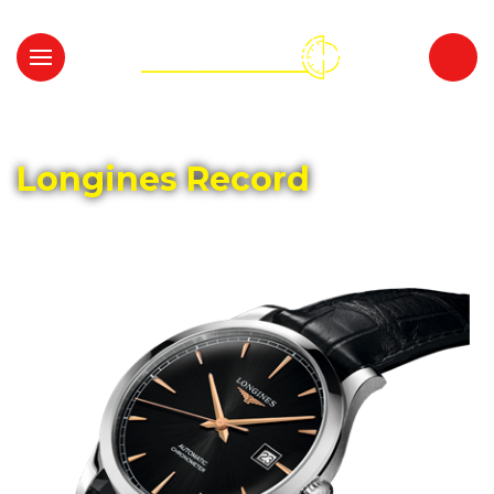
Главная
Каталог
LONGINES
Longines Record