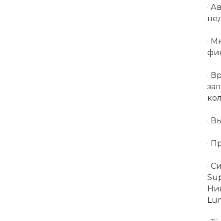
· А
нед
· 
фик
· 
за
ко
· В
· П
· 
Su
Ни
Lu