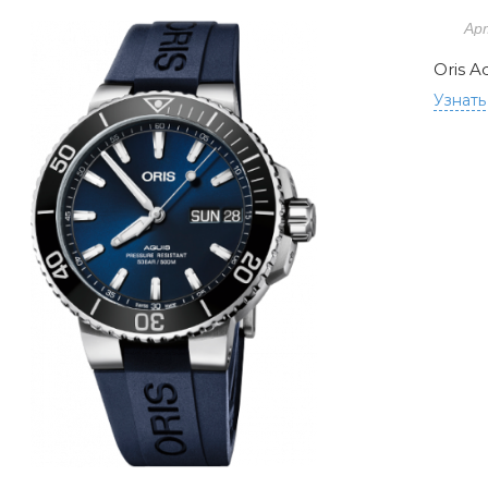
Арт
Oris A
Узнать