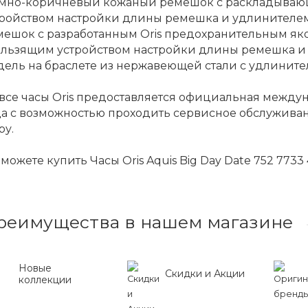
Тёмно-коричневый кожаный ремешок с раскладываю
тройством настройки длины ремешка и удлинителем
мешок с разработанным Oris предохранительным як
ользящим устройством настройки длины ремешка и 
дель на браслете из нержавеющей стали с удлинит
все часы Oris предоставляется официальная между
да с возможностью проходить сервисное обслужива
ру.
можете купить Часы Oris Aquis Big Day Date 752 7733
реимущества в нашем магазине
Новые
Скидки и Акции
коллекции