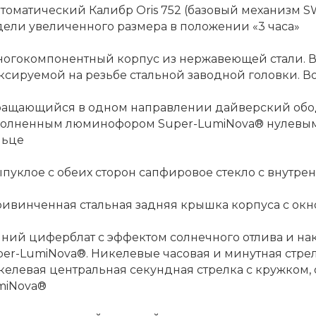
втоматический Калибр Oris 752 (базовый механизм S
ели увеличенного размера в положении «3 часа»
Многокомпонентный корпус из нержавеющей стали. 
сируемой на резьбе стальной заводной головки. Вод
Вращающийся в одном направлении дайверский обо
полненным люминофором Super-LumiNova® нулевым
льце
ыпуклое с обеих сторон сапфировое стекло с внут
ривинченная стальная задняя крышка корпуса с окн
Синий циферблат с эффектом солнечного отлива и 
per-LumiNova®. Никелевые часовая и минутная стр
келевая центральная секундная стрелка с кружком
miNova®