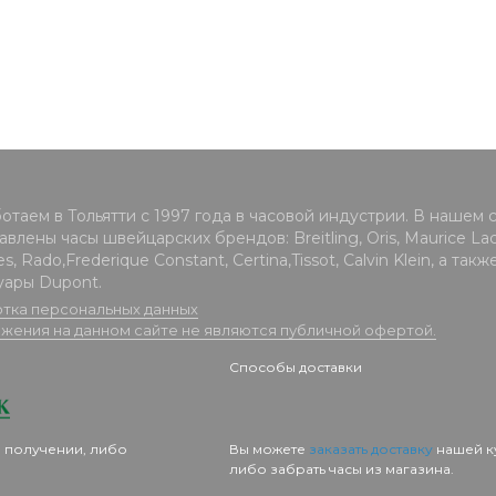
отаем в Тольятти с 1997 года в часовой индустрии. В нашем 
влены часы швейцарских брендов: Breitling, Oris, Maurice Lacr
s, Rado,Frederique Constant, Certina,Tissot, Calvin Klein, а такж
уары Dupont.
тка персональных данных
жения на данном сайте не являются публичной офертой.
Способы доставки
 получении, либо
Вы можете
заказать доставку
нашей к
либо забрать часы из магазина.