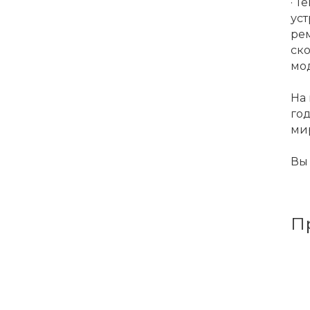
· 
ус
ре
ск
мо
На 
го
ми
Вы 
П