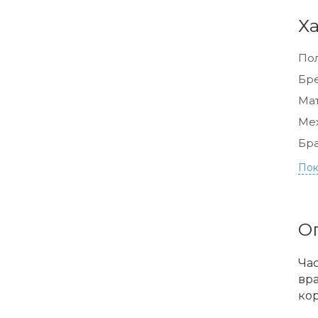
Х
По
Бр
Мат
Ме
Бра
Пок
О
Час
вр
кор