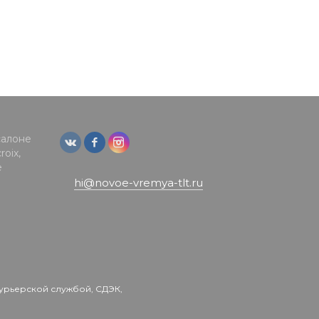
салоне
oix,
е
hi@novoe-vremya-tlt.ru
урьерской службой, СДЭК,