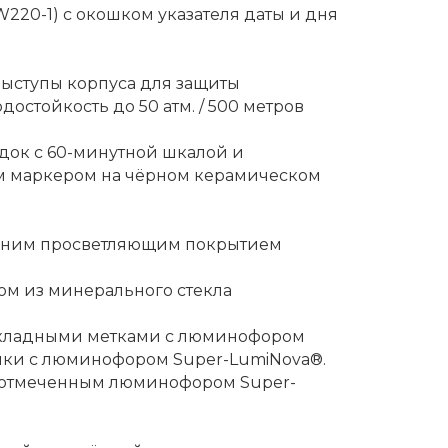
W220-1) с окошком указателя даты и дня
Выступы корпуса для защиты
остойкость до 50 атм. / 500 метров
док с 60-минутной шкалой и
 маркером на чёрном керамическом
ренним просветляющим покрытием
ом из минерального стекла
накладными метками с люминофором
елки с люминофором Super-LumiNova®.
, отмеченным люминофором Super-