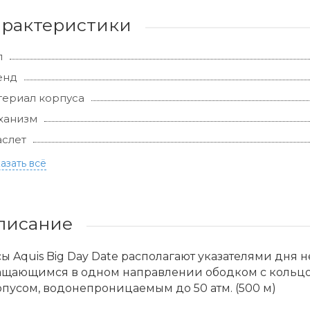
арактеристики
л
енд
ериал корпуса
ханизм
слет
азать всё
писание
ы Aquis Big Day Date располагают указателями дня 
ащающимся в одном направлении ободком с кольцо
пусом, водонепроницаемым до 50 атм. (500 м)