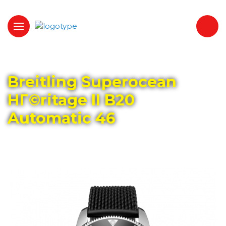
Главная
Каталог
BREITLING
Breitling Superocean
HГ©ritage II B20
Automatic 46