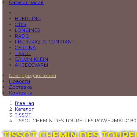
Каталог часов
BREITLING
ORIS
LONGINES
RADO
FREDERIQUE CONSTANT
CERTINA
TISSOT
CALVIN KLEIN
АКСЕССУАРЫ
Спецпредложения
Новости
Доставка
Контакты
Главная
Каталог
TISSOT
TISSOT CHEMIN DES TOURELLES POWERMATIC 80
TISSOT CHEMIN DES TOURE