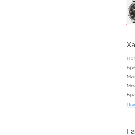
Х
По
Бр
Мат
Ме
Бра
Пок
Г