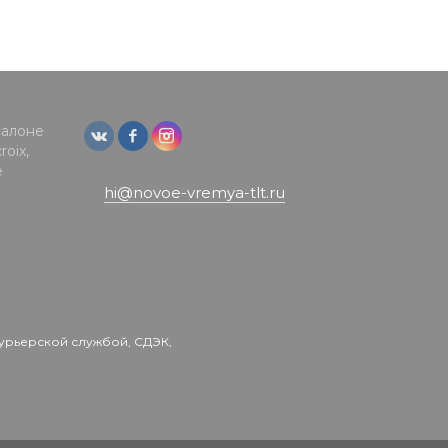
салоне
oix,
е
hi@novoe-vremya-tlt.ru
урьерской службой, СДЭК,