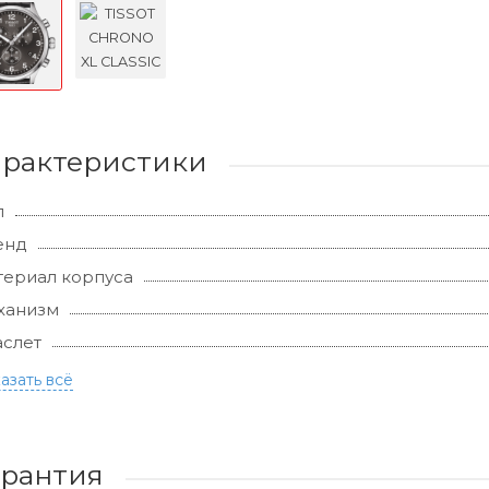
арактеристики
л
енд
ериал корпуса
ханизм
слет
азать всё
арантия