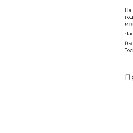
На 
го
ми
Час
Вы 
Тол
П