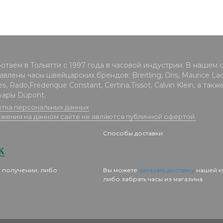
отаем в Тольятти с 1997 года в часовой индустрии. В нашем 
влены часы швейцарских брендов: Breitling, Oris, Maurice Lacr
s, Rado,Frederique Constant, Certina,Tissot, Calvin Klein, а такж
уары Dupont.
тка персональных данных
жения на данном сайте не являются публичной офертой.
Способы доставки
 получении, либо
Вы можете
заказать доставку
нашей к
либо забрать часы из магазина.