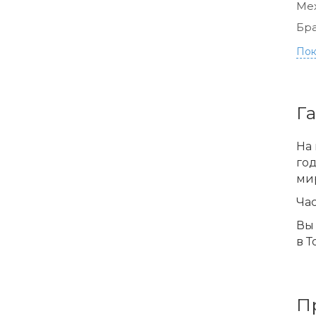
Ме
Бра
Пок
Г
На 
го
ми
Час
Вы 
в Т
П