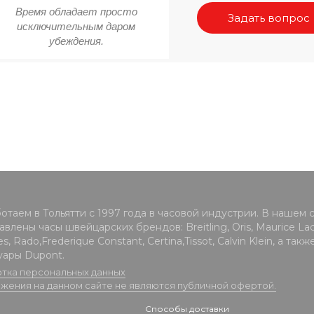
Время обладает просто
Задать вопрос
исключительным даром
убеждения.
отаем в Тольятти с 1997 года в часовой индустрии. В нашем 
влены часы швейцарских брендов: Breitling, Oris, Maurice Lacr
s, Rado,Frederique Constant, Certina,Tissot, Calvin Klein, а такж
уары Dupont.
тка персональных данных
жения на данном сайте не являются публичной офертой.
Способы доставки