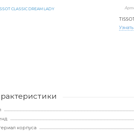
Арт
TISSO
Узнать
арактеристики
л
енд
ериал корпуса