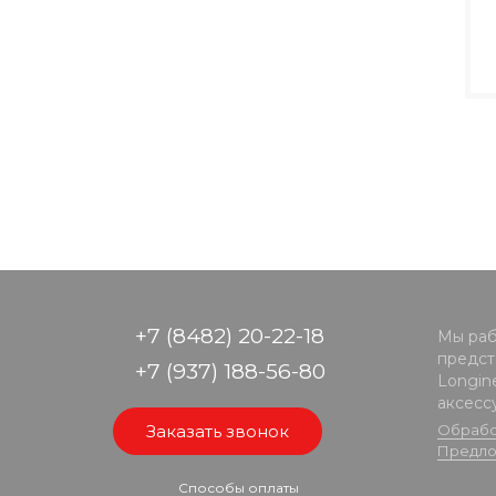
+7 (8482) 20-22-18
Мы раб
предста
+7 (937) 188-56-80
Longine
аксесс
Заказать звонок
Обрабо
Предло
Способы оплаты