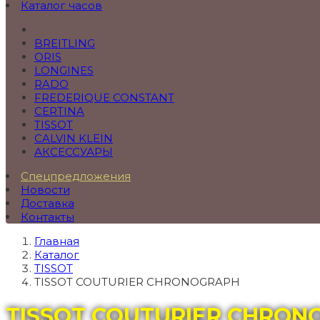
Каталог часов
BREITLING
ORIS
LONGINES
RADO
FREDERIQUE CONSTANT
CERTINA
TISSOT
CALVIN KLEIN
АКСЕССУАРЫ
Спецпредложения
Новости
Доставка
Контакты
Главная
Каталог
TISSOT
TISSOT COUTURIER CHRONOGRAPH
TISSOT COUTURIER CHRON