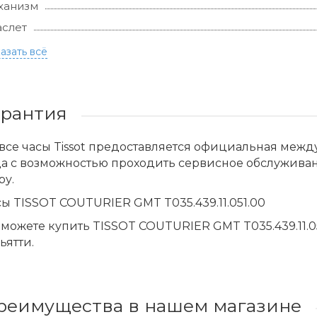
ханизм
слет
азать всё
арантия
все часы Tissot предоставляется официальная меж
да с возможностью проходить сервисное обслужива
ру.
ы TISSOT COUTURIER GMT T035.439.11.051.00
можете купить TISSOT COUTURIER GMT T035.439.11.0
ьятти.
реимущества в нашем магазине