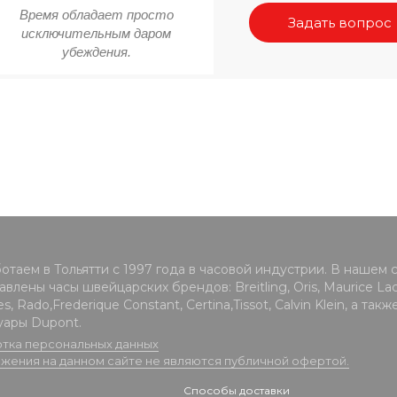
Время обладает просто
Задать вопрос
исключительным даром
убеждения.
отаем в Тольятти с 1997 года в часовой индустрии. В нашем 
влены часы швейцарских брендов: Breitling, Oris, Maurice Lacr
s, Rado,Frederique Constant, Certina,Tissot, Calvin Klein, а такж
уары Dupont.
тка персональных данных
жения на данном сайте не являются публичной офертой.
Способы доставки