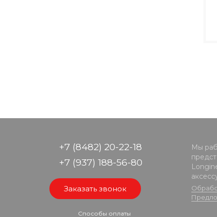
+7 (8482) 20-22-18
Мы раб
предста
+7 (937) 188-56-80
Longine
аксесс
Заказать звонок
Обрабо
Предло
Способы оплаты