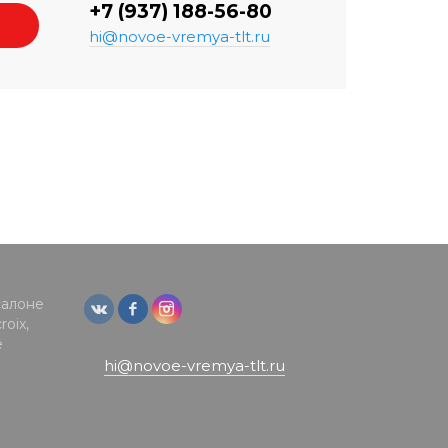
+7 (937) 188-56-80
hi@novoe-vremya-tlt.ru
салоне
oix,
е
hi@novoe-vremya-tlt.ru