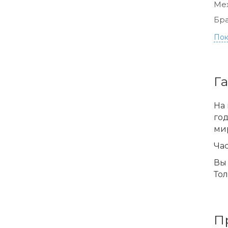
Ме
Бра
Пок
Г
На 
го
ми
Час
Вы 
Тол
П