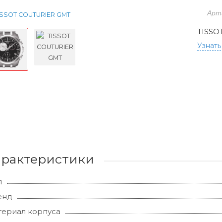
Арт
TISSO
Узнать
арактеристики
л
енд
ериал корпуса