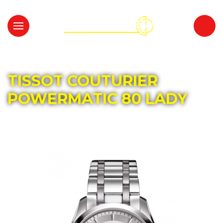
Главная
Каталог
TISSOT
TISSOT COUTURIER
POWERMATIC 80 LADY